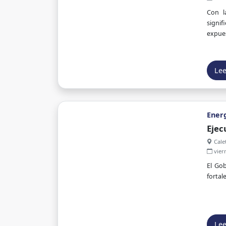
Con l
signif
expues
Le
Ener
Ejec
Calet
vier
El Go
fortal
Le