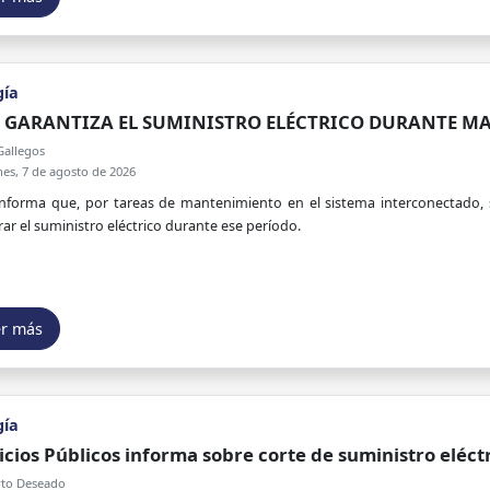
gía
E GARANTIZA EL SUMINISTRO ELÉCTRICO DURANTE M
ERCONECTADO
Gallegos
es, 7 de agosto de 2026
nforma que, por tareas de mantenimiento en el sistema interconectado, 
ar el suministro eléctrico durante ese período.
er más
gía
icios Públicos informa sobre corte de suministro eléc
to Deseado