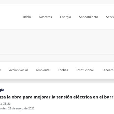
Inicio
Nosotros
Energía
Saneamiento
Servi
o
Accion Social
Ambiente
Enohsa
Institucional
Saneami
gía
za la obra para mejorar la tensión eléctrica en el barr
a Olivia
coles, 28 de mayo de 2025