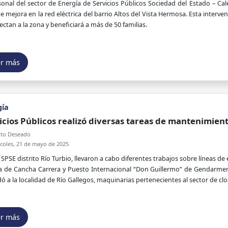
sonal del sector de Energía de Servicios Públicos Sociedad del Estado – Cal
e mejora en la red eléctrica del barrio Altos del Vista Hermosa. Esta interve
ectan a la zona y beneficiará a más de 50 familias.
er más
gía
icios Públicos realizó diversas tareas de mantenimien
to Deseado
coles, 21 de mayo de 2025
SPSE distrito Río Turbio, llevaron a cabo diferentes trabajos sobre líneas de e
a de Cancha Carrera y Puesto Internacional “Don Guillermo” de Gendarmer
dó a la localidad de Río Gallegos, maquinarias pertenecientes al sector de cl
er más