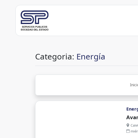
Categoria:
Energía
Inici
Ener
Avan
Calet
miér