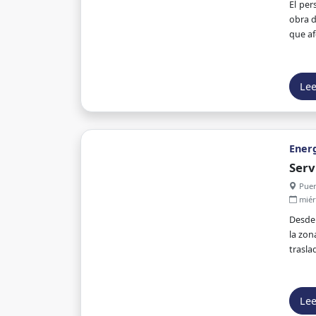
El per
obra d
que af
Le
Ener
Serv
Puer
miér
Desde 
la zon
trasla
Le