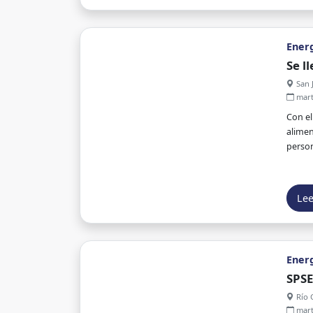
Ener
Se l
San J
mart
Con el
alimen
person
Le
Ener
SPSE
Río 
mart