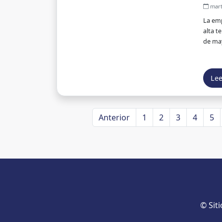
marte
La emp
alta t
de may
Le
Anterior
1
2
3
4
5
© Sit