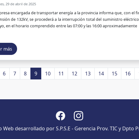
s, 29 de abril de 2025
resa encargada de transportar energía a la provincia informa que, con el fi
ensión de 132kV, se procederá a la interrupción total del suministro eléctr
o, en el horario comprendido entre las 07:00 y las 16:00 aproximadamente
er más
6
7
8
9
10
11
12
13
14
15
16
io Web desarrollado por S.P.S.E - Gerencia Prov. TIC y Dpto P